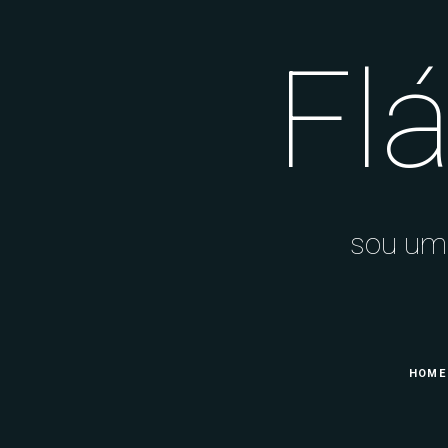
Flá
sou u
HOME