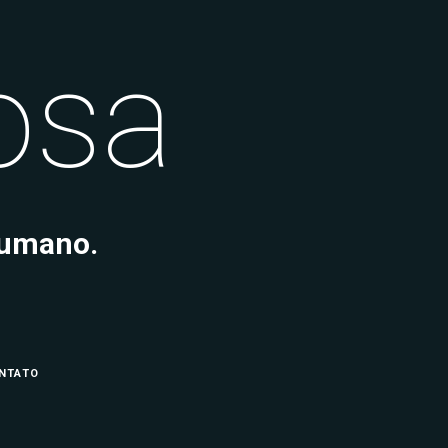
tosa
humano.
NTATO